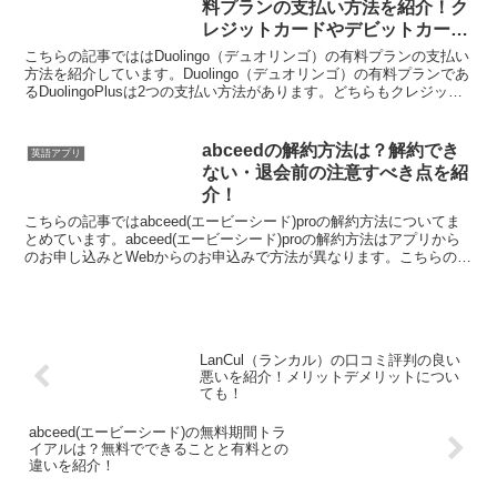
料プランの支払い方法を紹介！ク
レジットカードやデビットカード
の使用についても！
こちらの記事でははDuolingo（デュオリンゴ）の有料プランの支払い
方法を紹介しています。Duolingo（デュオリンゴ）の有料プランであ
るDuolingoPlusは2つの支払い方法があります。どちらもクレジット
カードの登録が必要となりま...
abceedの解約方法は？解約でき
英語アプリ
ない・退会前の注意すべき点を紹
介！
こちらの記事ではabceed(エービーシード)proの解約方法についてま
とめています。abceed(エービーシード)proの解約方法はアプリから
のお申し込みとWebからのお申込みで方法が異なります。こちらの記
事で注意点等詳しく紹介しています...
LanCul（ランカル）の口コミ評判の良い
悪いを紹介！メリットデメリットについ
ても！
abceed(エービーシード)の無料期間トラ
イアルは？無料でできることと有料との
違いを紹介！