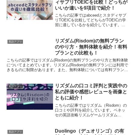
ィサプリTOEICを比較！どっちが
いいか違いを9項目で紹介！
こちらの記事ではabceedとスタディサプ
リTOEICを比較してどちらがTOEICの学
習に適しているかを紹介しています。
abceedとスタディサプリTOEICは、どち
らも人気が高いTOEIC対策サービスです
が、それぞれ異なる強みと弱みを持っ...
リズダム(Risdom)の無料プラン
英語アプリ
のやり方・無料体験を紹介！有料
プランとの比較も！
こちらの記事ではリズダム(Risdom)の無料プランのやり方と無料体験
についてまとめています。リズダム(Risdom)の無料プランには利用で
きるものに制限があります。また、無料体験については有料プランが
無料で体験できるものです。リズダム(R...
リズダムの口コミ評判と実践中の
英語アプリ
私の評価や感想レビューを画像と
ともに紹介！
こちらの記事ではリズダム（Risdom）の
口コミや評判を紹介しています。ベネッ
セの英語攻略リズムゲームリズダム
（Risdom）の口コミを見てみると、リズ
ムゲームが楽しい！これなら苦なく英語
学習ができそう！と良い口コミが目立
Duolingo（デュオリンゴ）の有
英語アプリ
ち、高い評価を受け...