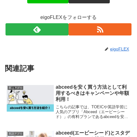
eigoFLEXをフォローする
eigoFLEX
関連記事
abceedを安く買う方法として利
英語アプリ
用するべきはキャンペーンや年額
利用！
こちらの記事では、TOEICや英語学習に
人気のアプリ「Abceed（エービーシー
ド）」の有料プランであるabceedを安く
買う方法を紹介しています。abceedを安
く買う方法はいくつか存在しますが、キ
ャンペーンや年額プランを利用するのが
abceed(エービーシード)とスタデ
英語アプリ
おす...