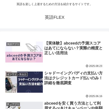
英語を楽しく上達するための方法を紹介するサイトです。
英語FLEX
【実体験】abceedの予測スコア
英語アプリ
はあてにならない？実際の精度と
正しい活用法
2025.08.23
シャドーイングバディの支払い方
オンライン英会話
法はクレジットカード払いのみ！
詳細を徹底調査
2025.06.16
abceedを安く買う方法として利
英語アプリ
用するべきはキャンペーンや年額