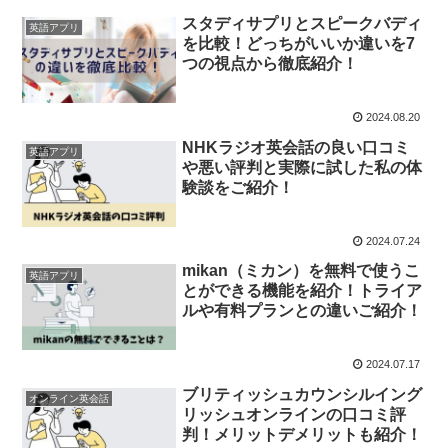
スタディサプリとスピークバディ
英語アプリ
を比較！どっちがいいか違いを7
つの視点から徹底紹介！
2024.08.20
NHKラジオ英会話の良い口コミ
英語アプリ
や悪い評判と実際に試した私の体
験談をご紹介！
2024.07.24
mikan（ミカン）を無料で使うこ
英語アプリ
とができる機能を紹介！トライア
ルや有料プランとの違いご紹介！
2024.07.17
ブリティッシュカウンシルイング
オンライン英会話
リッシュオンラインの口コミ評
判！メリットデメリットも紹介！