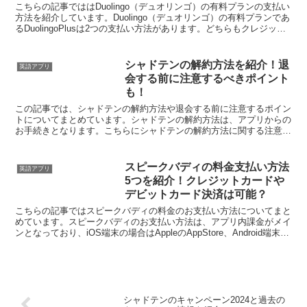
の使用についても！
こちらの記事でははDuolingo（デュオリンゴ）の有料プランの支払い
方法を紹介しています。Duolingo（デュオリンゴ）の有料プランであ
るDuolingoPlusは2つの支払い方法があります。どちらもクレジット
カードの登録が必要となりま...
シャドテンの解約方法を紹介！退
英語アプリ
会する前に注意するべきポイント
も！
この記事では、シャドテンの解約方法や退会する前に注意するポイン
トについてまとめています。シャドテンの解約方法は、アプリからの
お手続きとなります。こちらにシャドテンの解約方法に関する注意点
等詳しく紹介していますのでぜひ参考にして下さい。シャド...
スピークバディの料金支払い方法
英語アプリ
5つを紹介！クレジットカードや
デビットカード決済は可能？
こちらの記事ではスピークバディの料金のお支払い方法についてまと
めています。スピークバディのお支払い方法は、アプリ内課金がメイ
ンとなっており、iOS端末の場合はAppleのAppStore、Android端末の
場合はGooglePlayストア...
シャドテンのキャンペーン2024と過去の