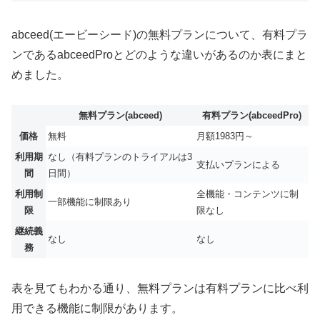
abceed(エービーシード)の無料プランについて、有料プラ
ンであるabceedProとどのような違いがあるのか表にまと
めました。
無料プラン(abceed)
有料プラン(abceedPro)
価格
無料
月額1983円～
利用期
なし（有料プランのトライアルは3
支払いプランによる
間
日間）
利用制
全機能・コンテンツに制
一部機能に制限あり
限
限なし
継続義
なし
なし
務
表を見てもわかる通り、無料プランは有料プランに比べ利
用できる機能に制限があります。