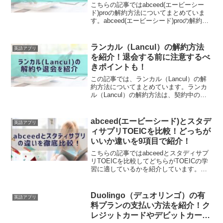
こちらの記事ではabceed(エービーシー
ド)proの解約方法についてまとめていま
す。abceed(エービーシード)proの解約方
法はアプリからのお申し込みとWebから
のお申込みで方法が異なります。こちら
の記事で注意点等詳しく紹介していま
ランカル（Lancul）の解約方法
英語アプリ
す...
を紹介！退会する前に注意するべ
きポイントも！
この記事では、ランカル（Lancul）の解
約方法についてまとめています。ランカ
ル（Lancul）の解約方法は、契約中のプ
ランに応じた手続きが必要です。アプリ
内での操作が中心となりますので、以下
に詳細を説明します。今すぐLanCulの詳
abceed(エービーシード)とスタデ
英語アプリ
細をチ...
ィサプリTOEICを比較！どっちが
いいか違いを9項目で紹介！
こちらの記事ではabceedとスタディサプ
リTOEICを比較してどちらがTOEICの学
習に適しているかを紹介しています。
abceedとスタディサプリTOEICは、どち
らも人気が高いTOEIC対策サービスです
が、それぞれ異なる強みと弱みを持っ...
Duolingo（デュオリンゴ）の有
英語アプリ
料プランの支払い方法を紹介！ク
レジットカードやデビットカード