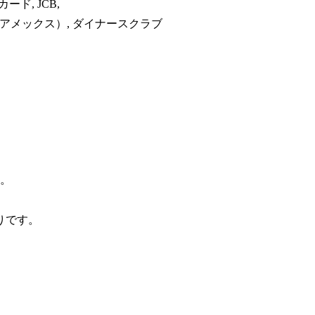
ード, JCB,
アメックス）, ダイナースクラブ
す。
りです。