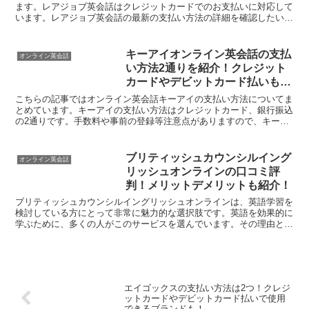
ます。レアジョブ英会話はクレジットカードでのお支払いに対応して
います。レアジョブ英会話の最新の支払い方法の詳細を確認したい方
はこちらの記事を、無料体験を試してみるなら下記の公式サ...
キーアイオンライン英会話の支払
オンライン英会話
い方法2通りを紹介！クレジット
カードやデビットカード払いも可
能？
こちらの記事ではオンライン英会話キーアイの支払い方法についてま
とめています。キーアイの支払い方法はクレジットカード、銀行振込
の2通りです。手数料や事前の登録等注意点がありますので、キーア
イの最新の支払い方法の詳細を知りたい方はこちらの記事を...
ブリティッシュカウンシルイング
オンライン英会話
リッシュオンラインの口コミ評
判！メリットデメリットも紹介！
ブリティッシュカウンシルイングリッシュオンラインは、英語学習を
検討している方にとって非常に魅力的な選択肢です。英語を効果的に
学ぶために、多くの人がこのサービスを選んでいます。その理由とし
ては、ネイティブ講師による質の高い指導、柔軟なスケジュ...
エイゴックスの支払い方法は2つ！クレジ
ットカードやデビットカード払いで使用
できるブランドも！