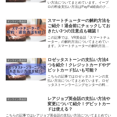
い方法についてまとめています。イープ
ロの料金支払い方法はPayPal経由のクレ
ジットカード決済のみです。イープロの
お支払いができるクレジットカードの注
意点をまとめていますので、ぜひチェッ
スマートチューターの解約方法を
オンライン英会話
クしてみて下さいね...
ご紹介！退会前にチェックしてお
きたい3つの注意点も確認！
この記事では、VR英会話「スマートチュ
ーター」の解約方法についてまとめてい
ます。スマートチューターの解約方法
は、アプリからのお申し込みとWebから
のお申込みで方法が異なります。こちら
に注意点等詳しく紹介していますのでぜ
ロゼッタストーンの支払い方法4
オンライン英会話
ひ参考にして下さい。＼...
つを紹介！クレジットカードやデ
ビットカード払いも可能？
こちらの記事ではロゼッタストーンの支
払い方法についてまとめています。ロゼ
ッタストーンラーニングセンターの料金
の支払い方法はクレジットカードや銀行
振込等があります。ただし、ロゼッタス
トーンのオンライン版とは支払い方法が
レアジョブ英会話の支払い方法や
オンライン英会話
異なるのでご注意ください...
変更について紹介！デビットカー
ドは使える？
こちらの記事ではレアジョブ英会話の支払い方法についてまとめてい