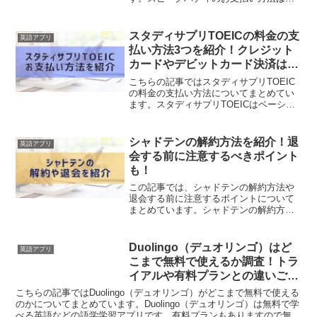
アプリ内課金がメインとなっており、iOS
端末の場合はAppleのAppStore、Android
端末の場合はGooglePlayストア...
スタディサプリTOEICの料金の支
英語アプリ
払い方法3つを紹介！クレジット
カードやデビットカード決済は可
能？
こちらの記事ではスタディサプリTOEIC
の料金の支払い方法についてまとめてい
ます。スタディサプリTOEICはベーシッ
クプラン、パーソナルコーチプランとあ
りますがこちらではベーシックプランに
ついてを紹介します。スタディサプリ
シャドテンの解約方法を紹介！退
英語アプリ
TOEICのベーシ...
会する前に注意するべきポイント
も！
この記事では、シャドテンの解約方法や
退会する前に注意するポイントについて
まとめています。シャドテンの解約方法
は、アプリからのお手続きとなります。
こちらにシャドテンの解約方法に関する
注意点等詳しく紹介していますのでぜひ
Duolingo（デュオリンゴ）はど
英語アプリ
参考にして下さい。シャド...
こまで無料で使えるか調査！トラ
イアルや有料プランとの違いご紹
介！
こちらの記事ではDuolingo（デュオリンゴ）がどこまで無料で使える
のかについてまとめています。Duolingo（デュオリンゴ）は無料で学
べる英語などの語学学習アプリです。有料プランもありますので無料