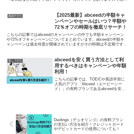
プランと有料プランの違いや有料プランを...
【2025最新】abceedの半額キャ
英語アプリ
ンペーンやセールはいつ？半額や
72％オフの時期を徹底リサーチ！
こちらの記事ではabceedのキャンペーンの中でも半額キャンペーン
や72%オフキャンペーンについてまとめています。abceedの半額キ
ャンペーンは過去何度が開催されていますがその時期は不定期です。
半額キャンペーン以外に72%オフというかなり...
abceedを安く買う方法として利
英語アプリ
用するべきはキャンペーンや年額
利用！
こちらの記事では、TOEICや英語学習に
人気のアプリ「Abceed（エービーシー
ド）」の有料プランであるabceedを安く
買う方法を紹介しています。abceedを安
く買う方法はいくつか存在しますが、キ
ャンペーンや年額プランを利用するのが
おす...
Duolingo（デュオリンゴ）の有料プラン
の支払い方法を紹介！クレジットカード
やデビットカードの使用についても！