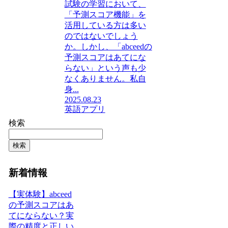
試験の学習において、
「予測スコア機能」を
活用している方は多い
のではないでしょう
か。しかし、「abceedの
予測スコアはあてにな
らない」という声も少
なくありません。私自
身...
2025.08.23
英語アプリ
検索
検索
新着情報
【実体験】abceed
の予測スコアはあ
てにならない？実
際の精度と正しい